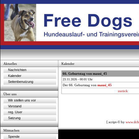
Aktuelles
Kalender
Nachrichten
66. Geburtstag von mausi_45
Kalender
23.11.2026 - 00:01 Uhr
Seitenbenutzung
Der 66. Geburtstag von
mausi_45
zurück
Über uns
Wir stellen uns vor
Vorstand
reg. User
Satzung
[.script-© by
www.ilch
Mitmachen
Spende