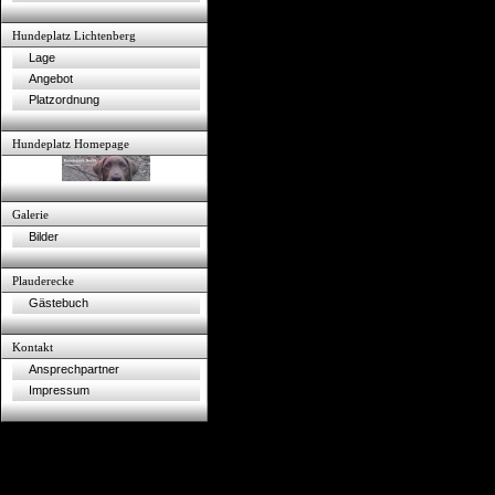
Hundeplatz Lichtenberg
Lage
Angebot
Platzordnung
Hundeplatz Homepage
Galerie
Bilder
Plauderecke
Gästebuch
Kontakt
Ansprechpartner
Impressum