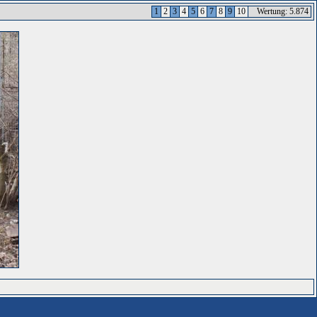
1
2
3
4
5
6
7
8
9
10
Wertung: 5.874