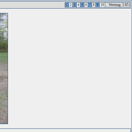
1
2
3
4
5
6
7
8
9
10
Wertung: 5.85