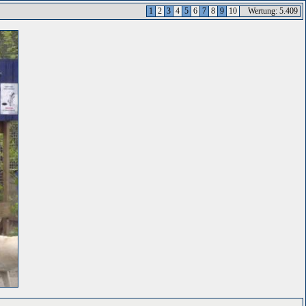
1
2
3
4
5
6
7
8
9
10
Wertung: 5.409