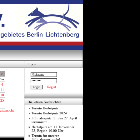
Login
>
So
4
Regist
11
18
25
Die letzten Nachrichten
»
Termin Herbstputz
tsansicht
»
Termin Herbstputz 2024
»
Frühjahrsputz für den 27. April
terminiert!
»
Herbstputz am 11. November
23, Beginn 10.00 Uhr
»
Termin für unseren
Frühjahrsputz steht!