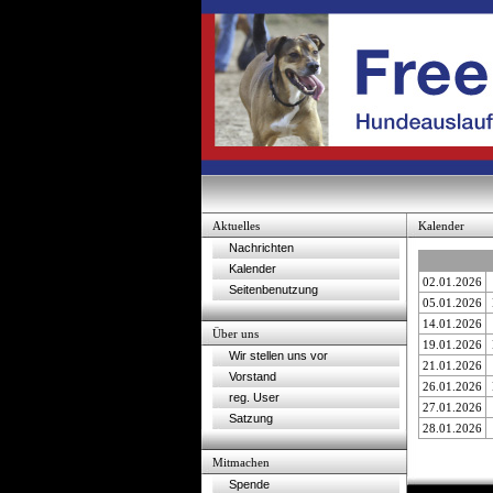
Aktuelles
Kalender
Nachrichten
Kalender
02.01.2026
Seitenbenutzung
05.01.2026
14.01.2026
Über uns
19.01.2026
Wir stellen uns vor
21.01.2026
Vorstand
26.01.2026
reg. User
27.01.2026
Satzung
28.01.2026
Mitmachen
Spende