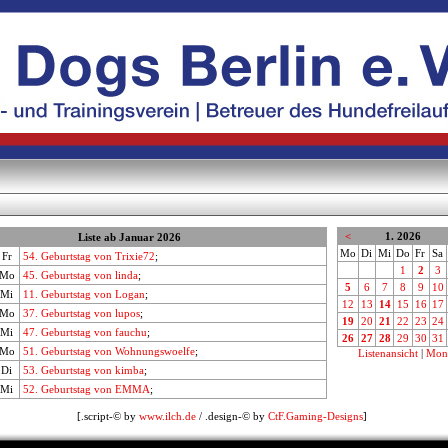
<
1. 2026
Liste ab Januar 2026
Mo
Di
Mi
Do
Fr
Sa
Fr
54. Geburtstag von Trixie72
;
1
2
3
Mo
45. Geburtstag von linda
;
5
6
7
8
9
10
Mi
11. Geburtstag von Logan
;
12
13
14
15
16
17
Mo
37. Geburtstag von lupos
;
19
20
21
22
23
24
Mi
47. Geburtstag von fauchu
;
26
27
28
29
30
31
Mo
51. Geburtstag von Wohnungswoelfe
;
Listenansicht
|
Mona
Di
53. Geburtstag von kimba
;
Mi
52. Geburtstag von EMMA
;
[.script-© by
www.ilch.de
/ .design-© by
CtF.Gaming-Designs
]