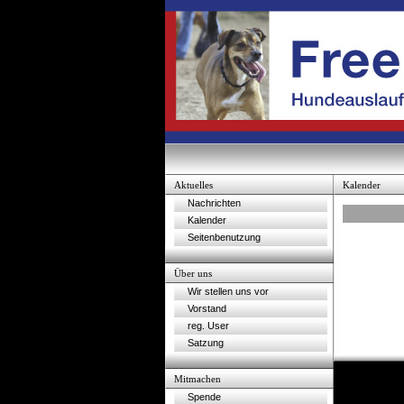
Aktuelles
Kalender
Nachrichten
Kalender
Seitenbenutzung
Über uns
Wir stellen uns vor
Vorstand
reg. User
Satzung
Mitmachen
Spende