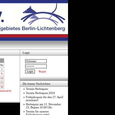
Login
>
So
2
Regist
9
16
23
Die letzten Nachrichten
30
»
Termin Herbstputz
tsansicht
»
Termin Herbstputz 2024
»
Frühjahrsputz für den 27. April
terminiert!
»
Herbstputz am 11. November
23, Beginn 10.00 Uhr
»
Termin für unseren
Frühjahrsputz steht!