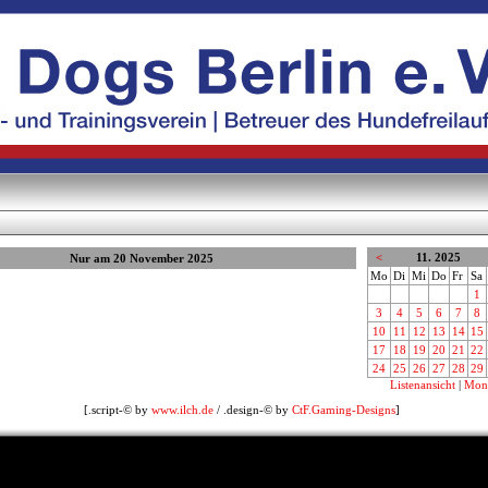
<
11. 2025
Nur am 20 November 2025
Mo
Di
Mi
Do
Fr
Sa
1
3
4
5
6
7
8
10
11
12
13
14
15
17
18
19
20
21
22
24
25
26
27
28
29
Listenansicht
|
Mona
[.script-© by
www.ilch.de
/ .design-© by
CtF.Gaming-Designs
]