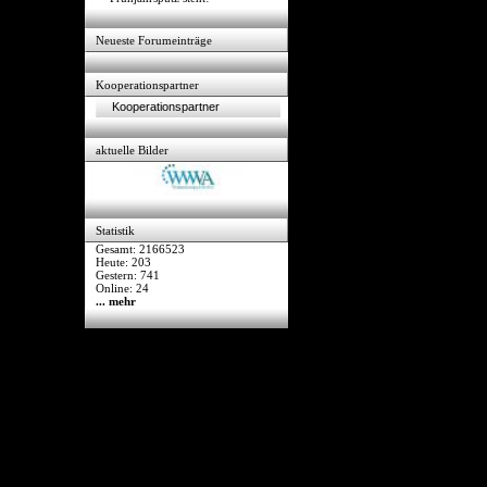
Neueste Forumeinträge
Kooperationspartner
Kooperationspartner
aktuelle Bilder
Statistik
Gesamt: 2166523
Heute: 203
Gestern: 741
Online: 24
... mehr