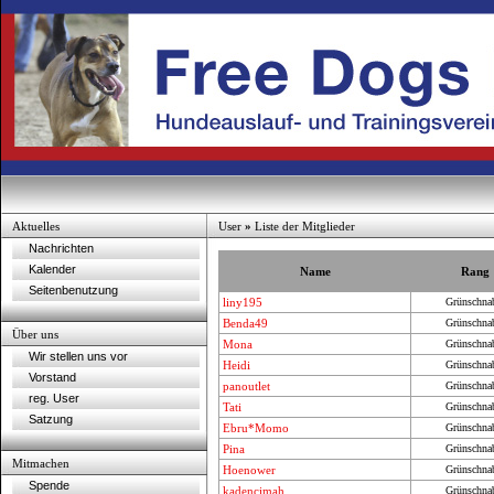
Aktuelles
User
»
Liste der Mitglieder
Nachrichten
Kalender
Name
Rang
Seitenbenutzung
liny195
Grünschna
Benda49
Grünschna
Über uns
Mona
Grünschna
Wir stellen uns vor
Heidi
Grünschna
Vorstand
panoutlet
Grünschna
reg. User
Tati
Grünschna
Satzung
Ebru*Momo
Grünschna
Pina
Grünschna
Mitmachen
Hoenower
Grünschna
Spende
kadencimah
Grünschna