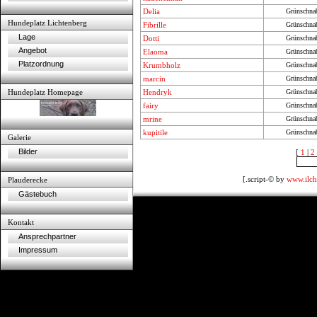
Delia
Grünschna
Hundeplatz Lichtenberg
Fibrille
Grünschna
Lage
Dotti
Grünschna
Angebot
Elaoma
Grünschna
Platzordnung
Krumbholz
Grünschna
marcin
Grünschna
Hundeplatz Homepage
Hendryk
Grünschna
fairy
Grünschna
mrine
Grünschna
kupitile
Grünschna
Galerie
Bilder
[
1
|
2
[.script-© by
www.ilch
Plauderecke
Gästebuch
Kontakt
Ansprechpartner
Impressum