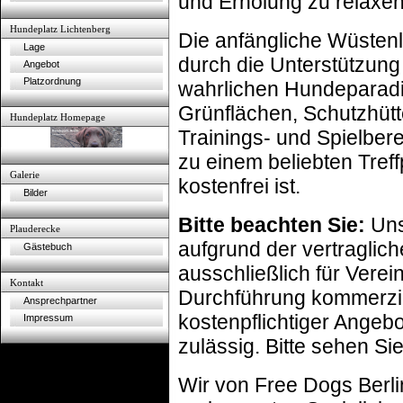
und Erholung zu relaxe
Hundeplatz Lichtenberg
Die anfängliche Wüstenl
Lage
durch die Unterstützung v
Angebot
Platzordnung
wahrlichen Hundeparadie
Grünflächen, Schutzhütt
Hundeplatz Homepage
Trainings- und Spielber
zu einem beliebten Tref
Galerie
kostenfrei ist.
Bilder
Bitte beachten Sie:
Uns
Plauderecke
aufgrund der vertraglic
Gästebuch
ausschließlich für Vere
Kontakt
Durchführung kommerzie
Ansprechpartner
kostenpflichtiger Angebot
Impressum
zulässig. Bitte sehen Si
Wir von Free Dogs Berli