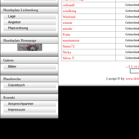
celinaall
Grünschna
Hundeplatz Lichtenberg
windking
Grünschna
Lage
Winfried
Grünschna
Angebot
winnie
Grünschna
Platzordnung
annalu
Grünschna
Frida
Grünschna
Hundeplatz Homepage
martinstone
Grünschna
Simio72
Grünschna
Nicky
Grünschna
Silvio T.
Grünschna
Galerie
Bilder
«
[
5
|
6
[.script-© by
www.ilch
Plauderecke
Gästebuch
Kontakt
Ansprechpartner
Impressum