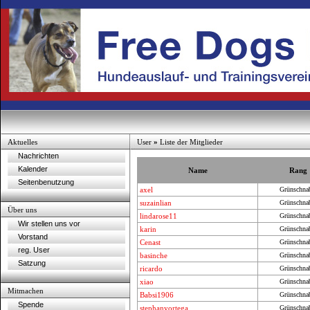
Aktuelles
User
»
Liste der Mitglieder
Nachrichten
Kalender
Name
Rang
Seitenbenutzung
axel
Grünschna
suzainlian
Grünschna
Über uns
lindarose11
Grünschna
Wir stellen uns vor
karin
Grünschna
Vorstand
Cenast
Grünschna
reg. User
basinche
Grünschna
Satzung
ricardo
Grünschna
xiao
Grünschna
Mitmachen
Babsi1906
Grünschna
Spende
stephanyortega
Grünschna