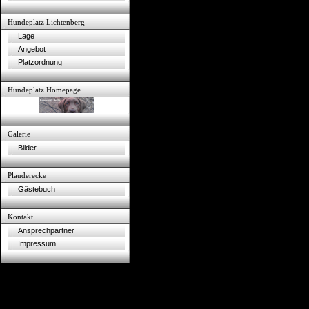
Hundeplatz Lichtenberg
Lage
Angebot
Platzordnung
Hundeplatz Homepage
Galerie
Bilder
Plauderecke
Gästebuch
Kontakt
Ansprechpartner
Impressum