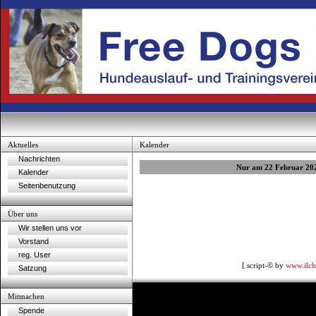
Aktuelles
Kalender
Nachrichten
Nur am 22 Februar 20
Kalender
Seitenbenutzung
Über uns
Wir stellen uns vor
Vorstand
reg. User
[.script-© by
www.ilch
Satzung
Mitmachen
Spende