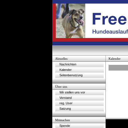
Aktuelles
Kalender
Nachrichten
Kalender
Seitenbenutzung
Über uns
Wir stellen uns vor
Vorstand
reg. User
Satzung
Mitmachen
Spende