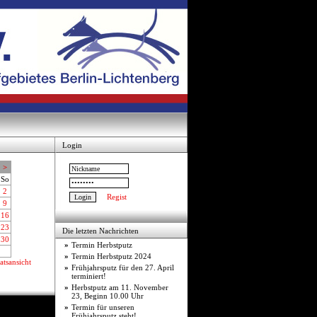
Login
>
So
2
Regist
9
16
23
Die letzten Nachrichten
30
»
Termin Herbstputz
»
Termin Herbstputz 2024
tsansicht
»
Frühjahrsputz für den 27. April
terminiert!
»
Herbstputz am 11. November
23, Beginn 10.00 Uhr
»
Termin für unseren
Frühjahrsputz steht!