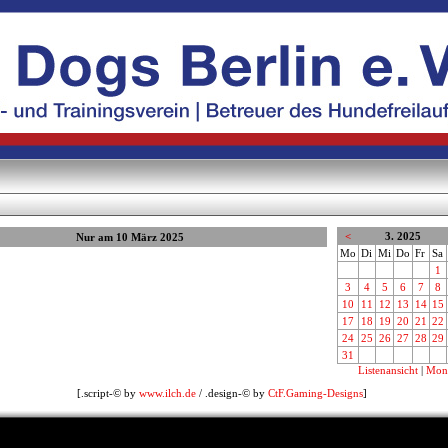
<
3. 2025
Nur am 10 März 2025
Mo
Di
Mi
Do
Fr
Sa
1
3
4
5
6
7
8
10
11
12
13
14
15
17
18
19
20
21
22
24
25
26
27
28
29
31
Listenansicht
|
Mona
[.script-© by
www.ilch.de
/ .design-© by
CtF.Gaming-Designs
]