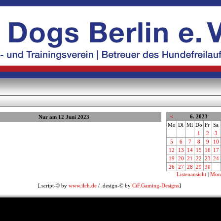
<
6. 2023
Nur am 12 Juni 2023
Mo
Di
Mi
Do
Fr
Sa
1
2
3
5
6
7
8
9
10
12
13
14
15
16
17
19
20
21
22
23
24
26
27
28
29
30
Listenansicht
|
Mona
[.script-© by
www.ilch.de
/ .design-© by
CtF.Gaming-Designs
]