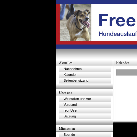
Aktuelles
Kalender
Nachrichten
Kalender
Seitenbenutzung
Über uns
Wir stellen uns vor
Vorstand
reg. User
Satzung
Mitmachen
Spende