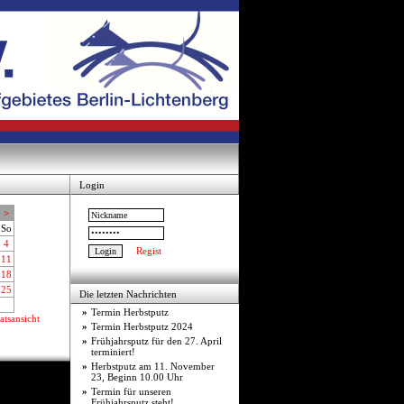
Login
>
So
4
Regist
11
18
25
Die letzten Nachrichten
»
Termin Herbstputz
tsansicht
»
Termin Herbstputz 2024
»
Frühjahrsputz für den 27. April
terminiert!
»
Herbstputz am 11. November
23, Beginn 10.00 Uhr
»
Termin für unseren
Frühjahrsputz steht!